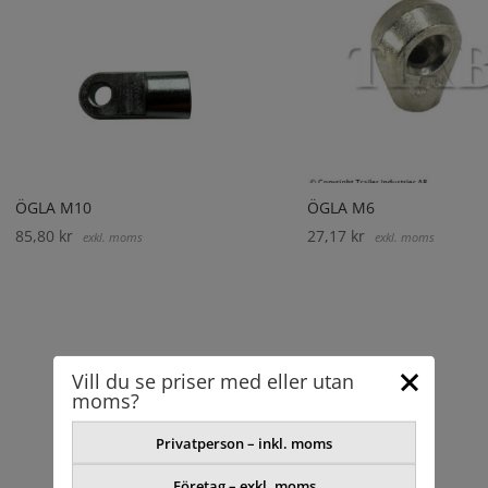
ÖGLA M10
ÖGLA M6
85,80
kr
27,17
kr
exkl. moms
exkl. moms
Vill du se priser med eller utan
moms?
Privatperson – inkl. moms
Företag – exkl. moms