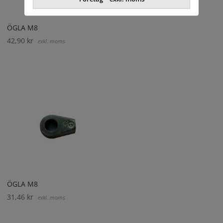
ÖGLA M8
42,90
kr
exkl. moms
ÖGLA M8
31,46
kr
exkl. moms