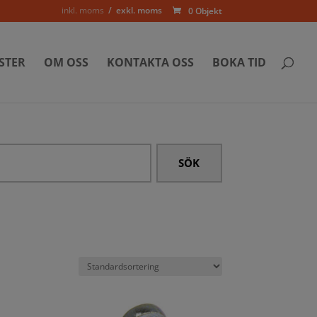
inkl. moms
exkl. moms
0 Objekt
STER
OM OSS
KONTAKTA OSS
BOKA TID