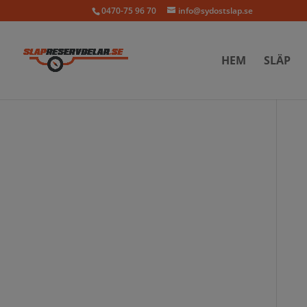
0470-75 96 70
info@sydostslap.se
HEM
SLÄP