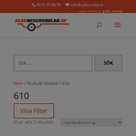
0470-75 96 70
info@sydostslap.se
inkl. moms
exkl. moms
Sök
efter:
Hem
/ Produkt Modell / 610
610
Visa Filter
Visar alla 2 resultat