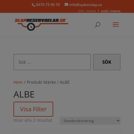
0470-75 96 70
info@sydostslap.se
inkl. moms
exkl. moms
Sök
efter:
Hem
/ Produkt Märke / ALBE
ALBE
Visa Filter
Visar alla 2 resultat