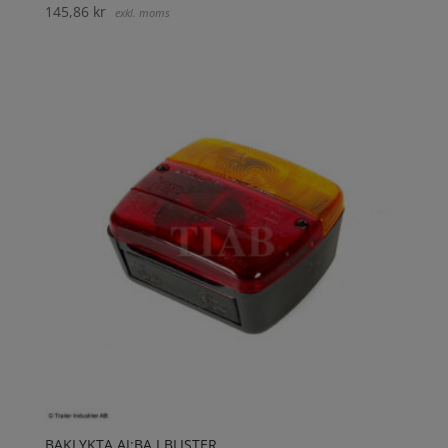
145,86
kr
exkl. moms
BAKLYKTA AJ:BA I BLISTER