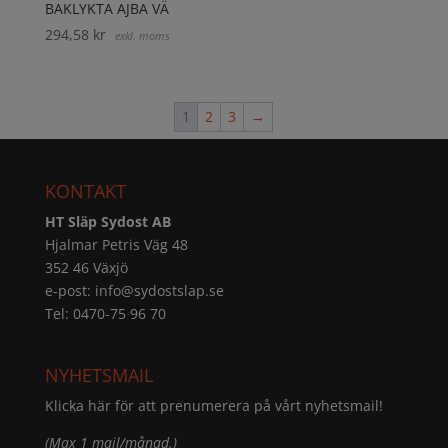
BAKLYKTA AJBA VÄ
294,58
kr
exkl. moms
1
2
3
→
KONTAKT
HT Släp Sydost AB
Hjalmar Petris Väg 48
352 46 Växjö
e-post:
info@sydostslap.se
Tel: 0470-75 96 70
NYHETSMAIL
Klicka här för att prenumerera på vårt nyhetsmail!
(Max 1 mail/månad.)