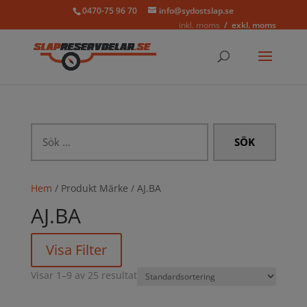
0470-75 96 70
info@sydostslap.se
inkl. moms
exkl. moms
Sök
efter:
Hem
/ Produkt Märke / AJ.BA
AJ.BA
Visa Filter
Visar 1–9 av 25 resultat