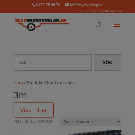
0470-75 96 70
info@sydostslap.se
inkl. moms
exkl. moms
Sök
efter:
Hem
/ Produkt Längd (m) / 3m
3m
Visa Filter
Visar alla 3 resultat