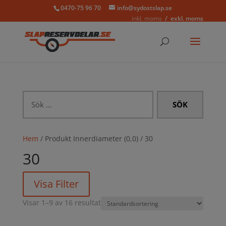
0470-75 96 70
info@sydostslap.se
inkl. moms
exkl. moms
Sök
efter:
Hem
/ Produkt Innerdiameter (0,0) / 30
30
Visa Filter
Visar 1–9 av 16 resultat