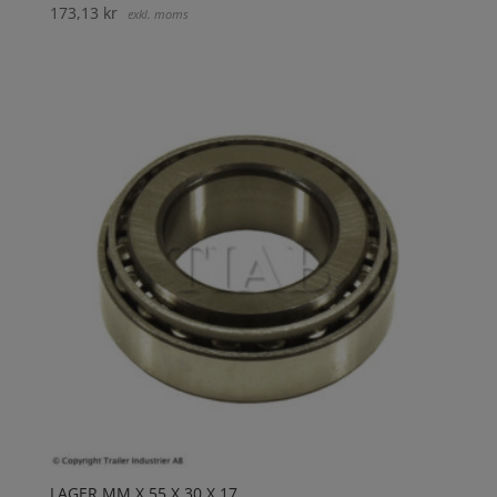
173,13
kr
exkl. moms
LAGER MM X 55 X 30 X 17