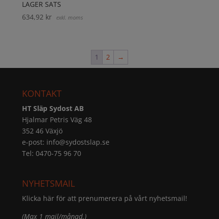
LAGER SATS
634,92
kr
exkl. moms
1
2
→
KONTAKT
HT Släp Sydost AB
Hjalmar Petris Väg 48
352 46 Växjö
e-post:
info@sydostslap.se
Tel: 0470-75 96 70
NYHETSMAIL
Klicka här för att prenumerera på vårt nyhetsmail!
(Max 1 mail/månad.)