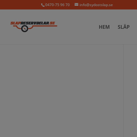
0470-75 96 70
info@sydostslap.se
HEM
SLÄP