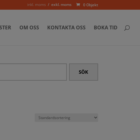
inkl. moms
exkl. moms
0 Objekt
STER
OM OSS
KONTAKTA OSS
BOKA TID