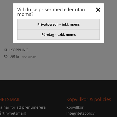
Vill du se priser med eller utan
moms?
Privatperson – inkl. moms
Företag – exkl. moms
KULKOPPLING
521,95
kr
exkl. moms
HETSMAIL
Köpvillkor & policies
ka här för att prenumerera
Köpvillkor
årt nyhetsmail!
Integritetspolicy