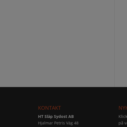
KONTAKT
NY
HT Släp Sydost AB
Klic
Hjalmar Petris Väg 48
på v