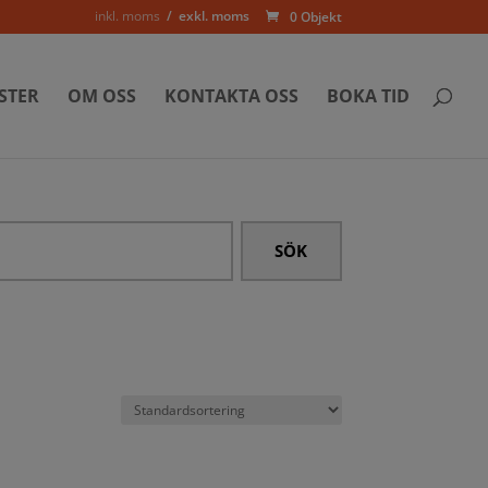
inkl. moms
exkl. moms
0 Objekt
STER
OM OSS
KONTAKTA OSS
BOKA TID