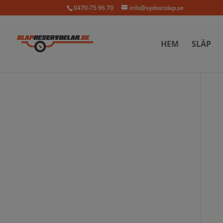
0470-75 96 70
info@sydostslap.se
HEM
SLÄP