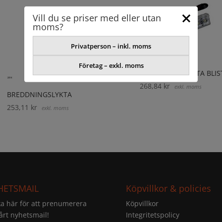
Vill du se priser med eller utan
moms?
Privatperson – inkl. moms
Företag – exkl. moms
BREDDNINGSLYKTA BLIS
268,84
kr
exkl. moms
BREDDNINGSLYKTA
253,11
kr
exkl. moms
HETSMAIL
Köpvillkor & policies
ka här för att prenumerera
Köpvillkor
årt nyhetsmail!
Integritetspolicy