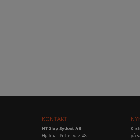
KONTAKT
NY
HT Släp Sydost AB
Klic
Hjalmar Petris Väg 48
på v