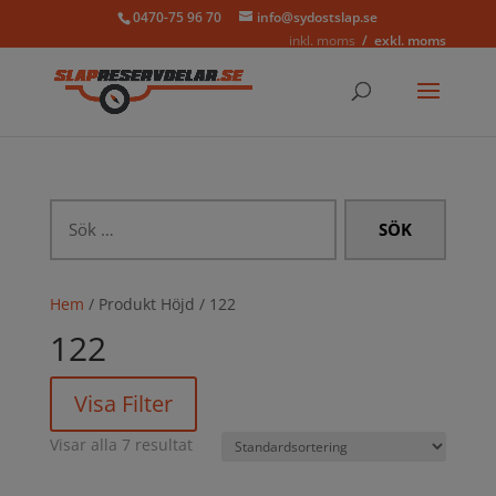
0470-75 96 70
info@sydostslap.se
inkl. moms
exkl. moms
Sök
efter:
Hem
/ Produkt Höjd / 122
122
Visa Filter
Visar alla 7 resultat