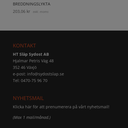
BREDDNINGSLYKTA
203,06
kr
exkl. moms
KONTAKT
HT Släp Sydost AB
Hjalmar Petris Väg 48
352 46 Växjö
e-post:
info@sydostslap.se
Tel: 0470-75 96 70
NYHETSMAIL
Klicka här för att prenumerera på vårt nyhetsmail!
(Max 1 mail/månad.)