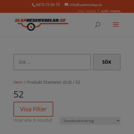
0470-75 96 70
info@sydostslap.se
inkl. moms
exkl. moms
Sök
efter:
Hem
/ Produkt Diameter (0.0) / 52
52
Visa Filter
Visar alla 3 resultat