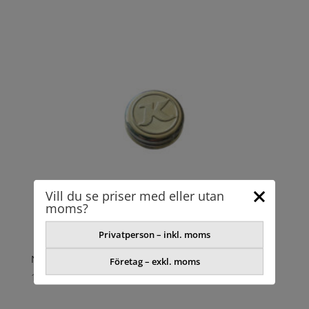
Vill du se priser med eller utan
moms?
Privatperson – inkl. moms
NAVKAPSEL BPW D 52 mm I BLISTER
Företag – exkl. moms
190,19
kr
exkl. moms