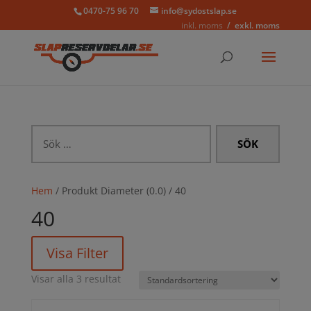
0470-75 96 70
info@sydostslap.se
inkl. moms
exkl. moms
Sök
efter:
Hem
/ Produkt Diameter (0.0) / 40
40
Visa Filter
Visar alla 3 resultat