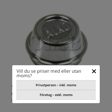
Vill du se priser med eller utan
moms?
Privatperson – inkl. moms
NAVKAPSEL AL-KO D = 40
Företag – exkl. moms
61,49
kr
exkl. moms