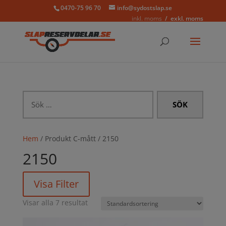
0470-75 96 70
info@sydostslap.se
inkl. moms
exkl. moms
Sök
efter:
Hem
/ Produkt C-mått / 2150
2150
Visa Filter
Visar alla 7 resultat