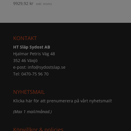
9929,92
kr
exkl. moms
KONTAKT
HT Släp Sydost AB
Hjalmar Petris Väg 48
352 46 Växjö
e-post:
info@sydostslap.se
Tel: 0470-75 96 70
NYHETSMAIL
Klicka här för att prenumerera på vårt nyhetsmail!
(Max 1 mail/månad.)
Köpvillkor & policies