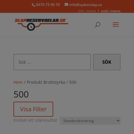
0470-75 96 70
info@sydostslap.se
inkl. moms
exkl. moms
Sök
efter:
Hem
/ Produkt Brottstyrka / 500
500
Visa Filter
Endast ett sökresultat