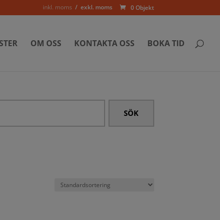
inkl. moms
exkl. moms
0 Objekt
STER
OM OSS
KONTAKTA OSS
BOKA TID