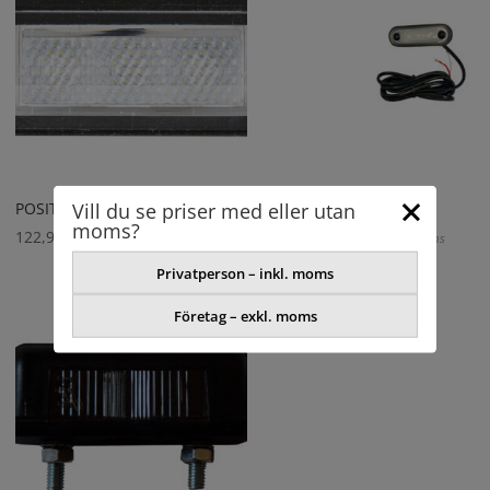
Vill du se priser med eller utan
POSITIONSLYKTA
SIDOMARKERING
moms?
122,98
kr
122,98
kr
exkl. moms
exkl. moms
Privatperson – inkl. moms
Företag – exkl. moms