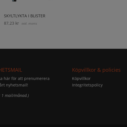
SKYLTLYKTA I BLISTER
87,23
kr
exkl. moms
HETSMAIL
Köpvillkor & policies
ka här för att prenumerera
Köpvillkor
årt nyhetsmail!
Integritetspolicy
 1 mail/månad.)