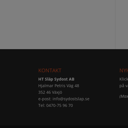
KONTAKT
NY
HT Släp Sydost AB
Klic
Hjalmar Petris Väg 48
på v
352 46 Växjö
(Max
e-post:
info@sydostslap.se
Tel: 0470-75 96 70