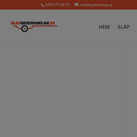
0470-75 96 70
info@sydostslap.se
HEM
SLÄP