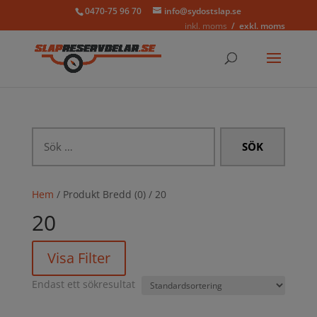
0470-75 96 70
info@sydostslap.se
inkl. moms
exkl. moms
Sök
efter:
Hem
/ Produkt Bredd (0) / 20
20
Visa Filter
Endast ett sökresultat