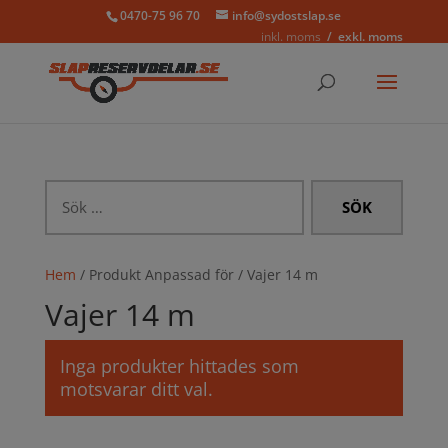
0470-75 96 70
info@sydostslap.se
inkl. moms
exkl. moms
Sök
efter:
Hem
/ Produkt Anpassad för / Vajer 14 m
Vajer 14 m
Inga produkter hittades som
motsvarar ditt val.